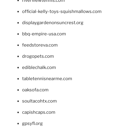
riverviewtennis.com
official-kelly-toys-squishmallows.com
displaygardenonsuncrest.org
bbq-empire-usa.com
feedstoreva.com
drogopets.com
ediblechalk.com
tabletennisnearme.com
oaksofa.com
soultacohtx.com
capishcaps.com
gpsyfl.org