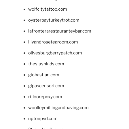
wolfcitytattoo.com
oysterbayturkeytrot.com
lafronterarestauranteybar.com
lilyandrosetearoom.com
olivesburgberrypatch.com
theslushkids.com
giobastian.com
glpascensori.com
rifloorepoxy.com
woolleymillingandpaving.com
uptonpvd.com