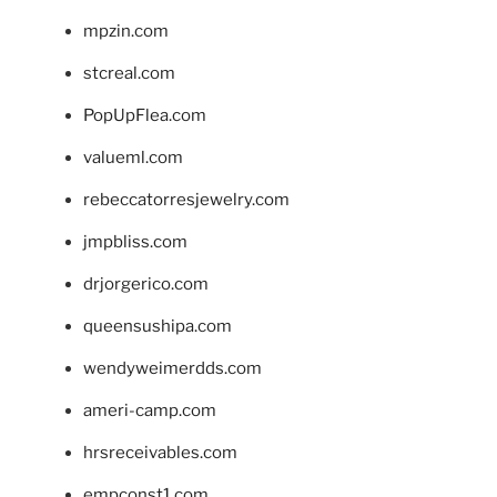
mpzin.com
stcreal.com
PopUpFlea.com
valueml.com
rebeccatorresjewelry.com
jmpbliss.com
drjorgerico.com
queensushipa.com
wendyweimerdds.com
ameri-camp.com
hrsreceivables.com
empconst1.com