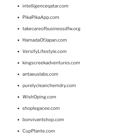
intelligenceqatar.com
PikaPikaApp.com
takecareofbusinessdfw.org
HamadaOfJapan.com
VersifyLifestyle.com
kingscreekadventures.com
antaeuslabs.com
purelycleanchemdry.com
WishOping.com
shoplegacee.com
bonvivantshop.com
CupPlante.com