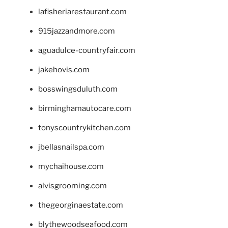
lafisheriarestaurant.com
915jazzandmore.com
aguadulce-countryfair.com
jakehovis.com
bosswingsduluth.com
birminghamautocare.com
tonyscountrykitchen.com
jbellasnailspa.com
mychaihouse.com
alvisgrooming.com
thegeorginaestate.com
blythewoodseafood.com