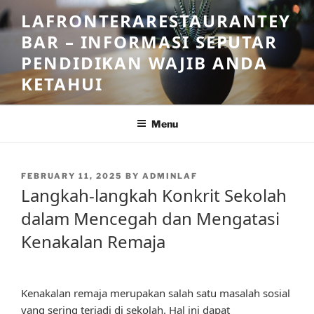
Skip
LAFRONTERARESTAURANTEY
to
BAR – INFORMASI SEPUTAR
content
PENDIDIKAN WAJIB ANDA
KETAHUI
Menu
POSTED
FEBRUARY 11, 2025
BY
ADMINLAF
ON
Langkah-langkah Konkrit Sekolah
dalam Mencegah dan Mengatasi
Kenakalan Remaja
Kenakalan remaja merupakan salah satu masalah sosial
yang sering terjadi di sekolah. Hal ini dapat