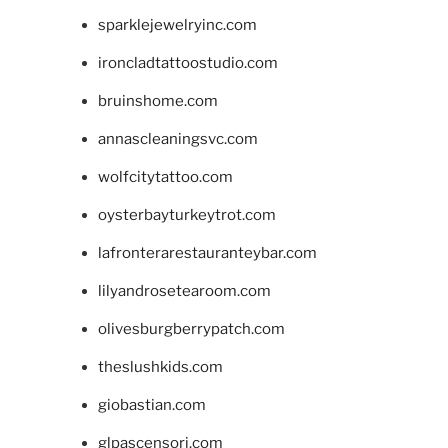
sparklejewelryinc.com
ironcladtattoostudio.com
bruinshome.com
annascleaningsvc.com
wolfcitytattoo.com
oysterbayturkeytrot.com
lafronterarestauranteybar.com
lilyandrosetearoom.com
olivesburgberrypatch.com
theslushkids.com
giobastian.com
glpascensori.com