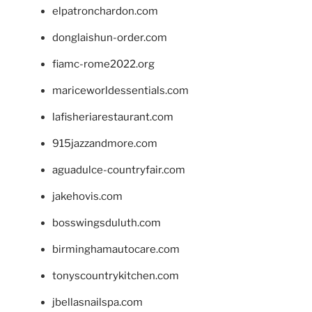
elpatronchardon.com
donglaishun-order.com
fiamc-rome2022.org
mariceworldessentials.com
lafisheriarestaurant.com
915jazzandmore.com
aguadulce-countryfair.com
jakehovis.com
bosswingsduluth.com
birminghamautocare.com
tonyscountrykitchen.com
jbellasnailspa.com