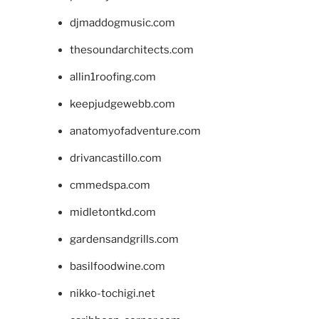
djmaddogmusic.com
thesoundarchitects.com
allin1roofing.com
keepjudgewebb.com
anatomyofadventure.com
drivancastillo.com
cmmedspa.com
midletontkd.com
gardensandgrills.com
basilfoodwine.com
nikko-tochigi.net