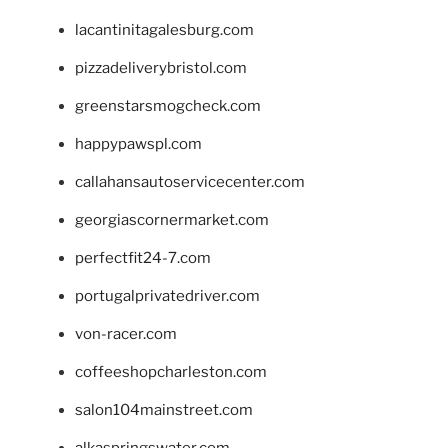
lacantinitagalesburg.com
pizzadeliverybristol.com
greenstarsmogcheck.com
happypawspl.com
callahansautoservicecenter.com
georgiascornermarket.com
perfectfit24-7.com
portugalprivatedriver.com
von-racer.com
coffeeshopcharleston.com
salon104mainstreet.com
alkaspringswater.com