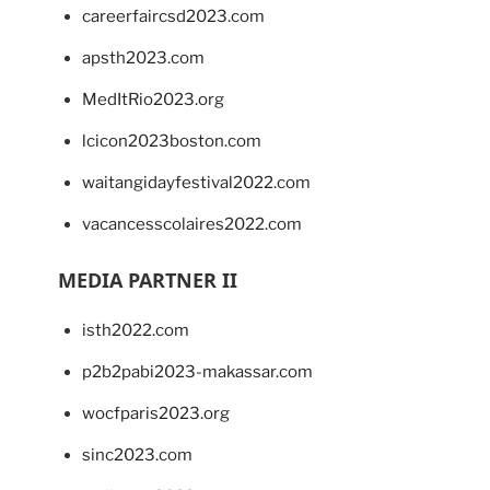
careerfaircsd2023.com
apsth2023.com
MedItRio2023.org
lcicon2023boston.com
waitangidayfestival2022.com
vacancesscolaires2022.com
MEDIA PARTNER II
isth2022.com
p2b2pabi2023-makassar.com
wocfparis2023.org
sinc2023.com