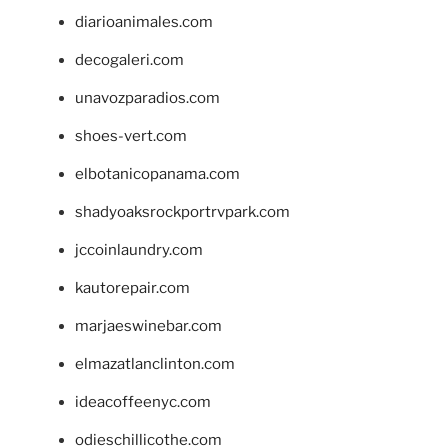
diarioanimales.com
decogaleri.com
unavozparadios.com
shoes-vert.com
elbotanicopanama.com
shadyoaksrockportrvpark.com
jccoinlaundry.com
kautorepair.com
marjaeswinebar.com
elmazatlanclinton.com
ideacoffeenyc.com
odieschillicothe.com