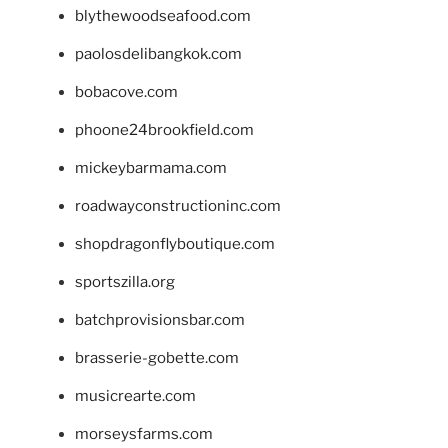
blythewoodseafood.com
paolosdelibangkok.com
bobacove.com
phoone24brookfield.com
mickeybarmama.com
roadwayconstructioninc.com
shopdragonflyboutique.com
sportszilla.org
batchprovisionsbar.com
brasserie-gobette.com
musicrearte.com
morseysfarms.com