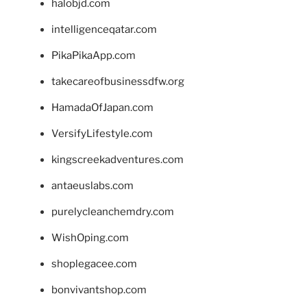
halobjd.com
intelligenceqatar.com
PikaPikaApp.com
takecareofbusinessdfw.org
HamadaOfJapan.com
VersifyLifestyle.com
kingscreekadventures.com
antaeuslabs.com
purelycleanchemdry.com
WishOping.com
shoplegacee.com
bonvivantshop.com