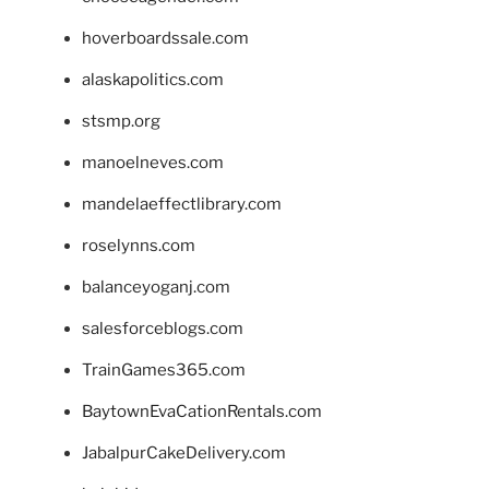
hoverboardssale.com
alaskapolitics.com
stsmp.org
manoelneves.com
mandelaeffectlibrary.com
roselynns.com
balanceyoganj.com
salesforceblogs.com
TrainGames365.com
BaytownEvaCationRentals.com
JabalpurCakeDelivery.com