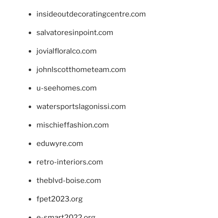
insideoutdecoratingcentre.com
salvatoresinpoint.com
jovialfloralco.com
johnlscotthometeam.com
u-seehomes.com
watersportslagonissi.com
mischieffashion.com
eduwyre.com
retro-interiors.com
theblvd-boise.com
fpet2023.org
e-smart2022.org