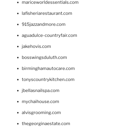
mariceworldessentials.com
lafisheriarestaurant.com
915jazzandmore.com
aguadulce-countryfair.com
jakehovis.com
bosswingsduluth.com
birminghamautocare.com
tonyscountrykitchen.com
jbellasnailspa.com
mychaihouse.com
alvisgrooming.com
thegeorginaestate.com