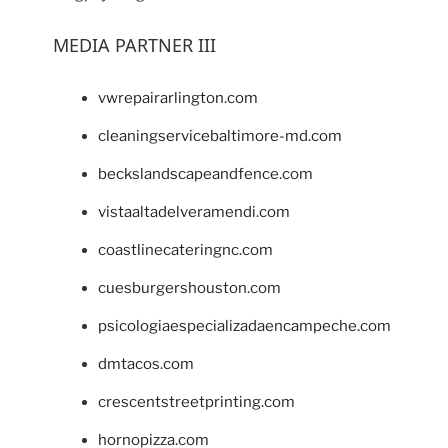
MEDIA PARTNER III
vwrepairarlington.com
cleaningservicebaltimore-md.com
beckslandscapeandfence.com
vistaaltadelveramendi.com
coastlinecateringnc.com
cuesburgershouston.com
psicologiaespecializadaencampeche.com
dmtacos.com
crescentstreetprinting.com
hornopizza.com