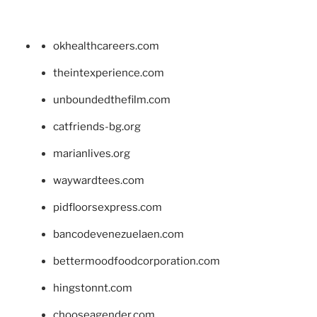
okhealthcareers.com
theintexperience.com
unboundedthefilm.com
catfriends-bg.org
marianlives.org
waywardtees.com
pidfloorsexpress.com
bancodevenezuelaen.com
bettermoodfoodcorporation.com
hingstonnt.com
chooseagender.com