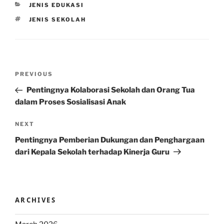
CATEGORIES
JENIS EDUKASI
TAGS
JENIS SEKOLAH
Post
Previous
PREVIOUS
navigation
Post
Pentingnya Kolaborasi Sekolah dan Orang Tua
dalam Proses Sosialisasi Anak
Next
NEXT
Post
Pentingnya Pemberian Dukungan dan Penghargaan
dari Kepala Sekolah terhadap Kinerja Guru
ARCHIVES