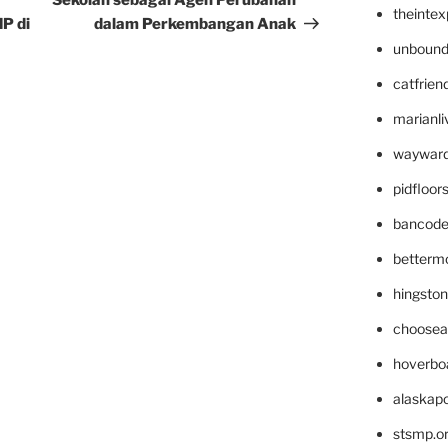
Sekolah sebagai Agen Perubahan
theinte
P di
dalam Perkembangan Anak
unbound
catfrien
marianli
wayward
pidfloo
bancode
betterm
hingsto
choosea
hoverbo
alaskapo
stsmp.o