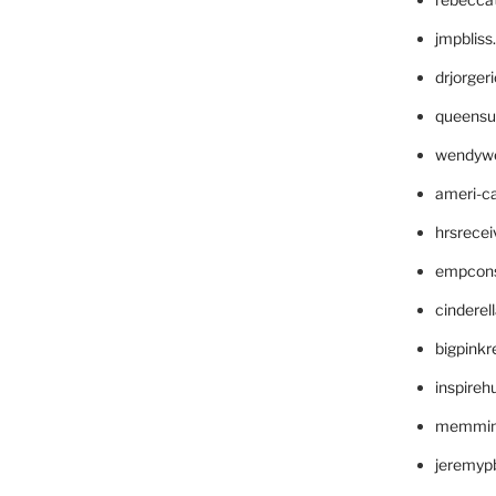
jmpblis
drjorger
queensu
wendyw
ameri-
hrsrece
empcon
cinderel
bigpinkr
inspireh
memming
jeremyp