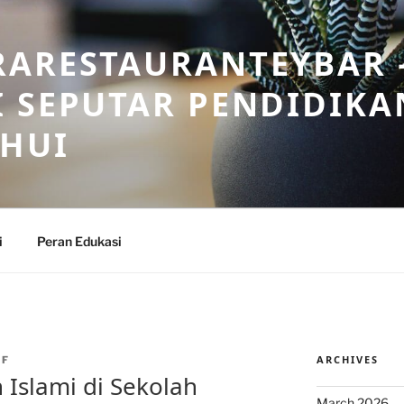
RARESTAURANTEYBAR 
 SEPUTAR PENDIDIKA
AHUI
i
Peran Edukasi
ARCHIVES
AF
 Islami di Sekolah
March 2026