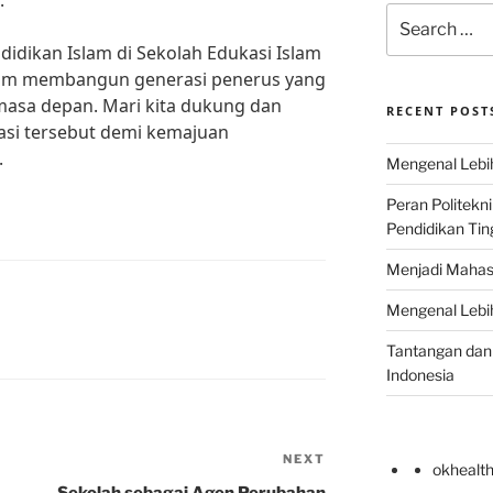
.”
Search
for:
didikan Islam di Sekolah Edukasi Islam
lam membangun generasi penerus yang
masa depan. Mari kita dukung dan
RECENT POST
asi tersebut demi kemajuan
.
Mengenal Lebih
Peran Politekn
Pendidikan Ting
Menjadi Mahas
Mengenal Lebih
Tantangan dan 
Indonesia
NEXT
Next
okhealt
Post