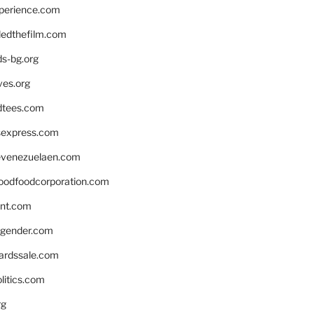
xperience.com
edthefilm.com
ds-bg.org
ves.org
tees.com
rsexpress.com
venezuelaen.com
oodfoodcorporation.com
nnt.com
gender.com
ardssale.com
litics.com
rg