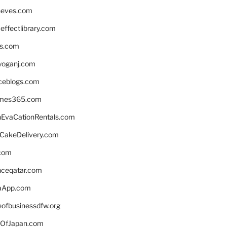
neves.com
ffectlibrary.com
ns.com
yoganj.com
rceblogs.com
ames365.com
EvaCationRentals.com
rCakeDelivery.com
.com
enceqatar.com
aApp.com
eofbusinessdfw.org
OfJapan.com