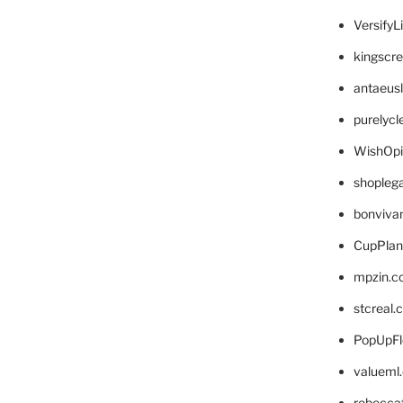
VersifyL
kingscr
antaeus
purelyc
WishOp
shopleg
bonviva
CupPlan
mpzin.c
stcreal.
PopUpFl
valueml
rebecca