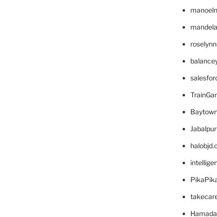
manoel
mandelae
roselyn
balance
salesfo
TrainG
Baytown
Jabalpu
halobjd
intellig
PikaPik
takecar
Hamada