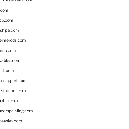
s.com
ico.com
shipa.com
eimerdds.com
camp.com
ivables.com
st1.com
la-support.com
estaurant.com
uahin.com
erspainting.com
beasley.com