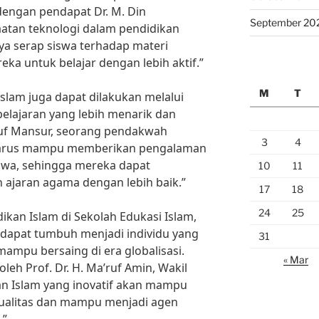
 dengan pendapat Dr. M. Din
September 20
tan teknologi dalam pendidikan
a serap siswa terhadap materi
ka untuk belajar dengan lebih aktif.”
M
T
 Islam juga dapat dilakukan melalui
ajaran yang lebih menarik dan
suf Mansur, seorang pendakwah
3
4
m harus mampu memberikan pengalaman
iswa, sehingga mereka dapat
10
11
jaran agama dengan lebih baik.”
17
18
24
25
ikan Islam di Sekolah Edukasi Islam,
 dapat tumbuh menjadi individu yang
31
mampu bersaing di era globalisasi.
« Mar
eh Prof. Dr. H. Ma’ruf Amin, Wakil
an Islam yang inovatif akan mampu
ualitas dan mampu menjadi agen