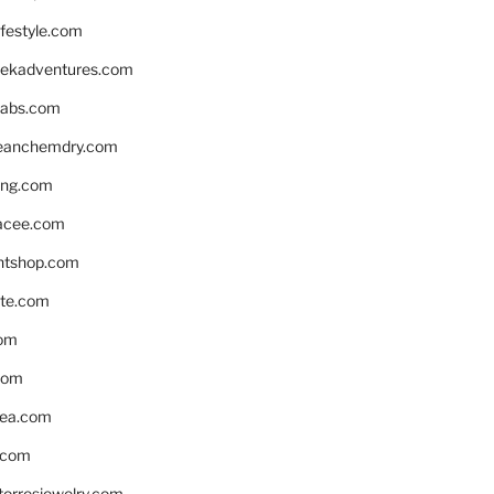
ifestyle.com
eekadventures.com
labs.com
leanchemdry.com
ing.com
acee.com
ntshop.com
te.com
om
com
ea.com
.com
torresjewelry.com