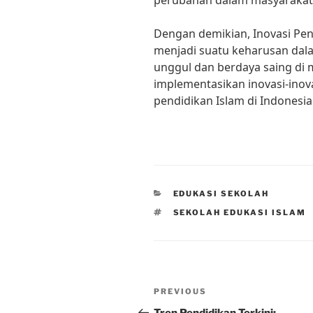
perubahan dalam masyarakat
Dengan demikian, Inovasi Pen
menjadi suatu keharusan da
unggul dan berdaya saing di 
implementasikan inovasi-inov
pendidikan Islam di Indonesia
CATEGORIES
EDUKASI SEKOLAH
TAGS
SEKOLAH EDUKASI ISLAM
Post
Previous
PREVIOUS
navigation
Post