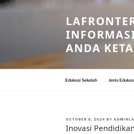
Skip
to
LAFRONTE
content
INFORMASI
ANDA KET
Edukasi Sekolah
Jenis Edukas
POSTED
OCTOBER 8, 2024
BY
ADMINL
ON
Inovasi Pendidikan