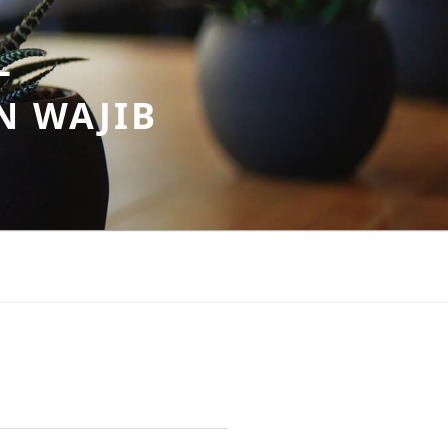
–
N WAJIB