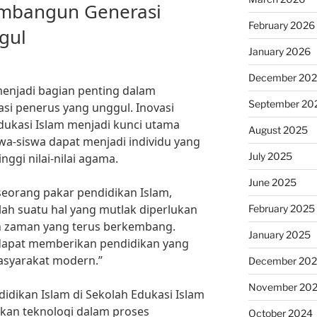
embangun Generasi
February 2026
gul
January 2026
December 20
menjadi bagian penting dalam
September 20
si penerus yang unggul. Inovasi
Edukasi Islam menjadi kunci utama
August 2025
a-siswa dapat menjadi individu yang
July 2025
ggi nilai-nilai agama.
June 2025
seorang pakar pendidikan Islam,
lah suatu hal yang mutlak diperlukan
February 2025
 zaman yang terus berkembang.
January 2025
 dapat memberikan pendidikan yang
asyarakat modern.”
December 20
November 20
didikan Islam di Sekolah Edukasi Islam
kan teknologi dalam proses
October 2024