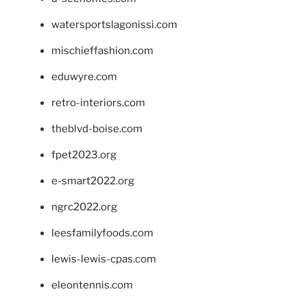
watersportslagonissi.com
mischieffashion.com
eduwyre.com
retro-interiors.com
theblvd-boise.com
fpet2023.org
e-smart2022.org
ngrc2022.org
leesfamilyfoods.com
lewis-lewis-cpas.com
eleontennis.com