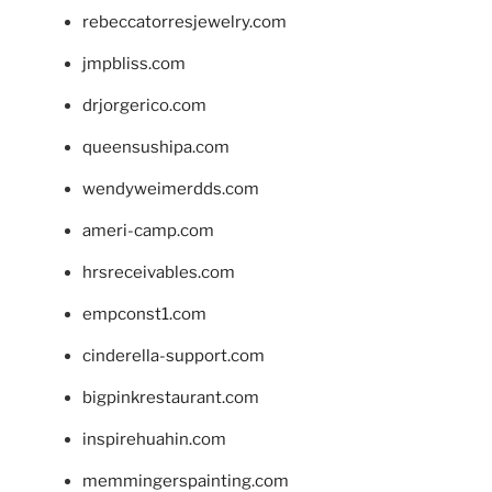
rebeccatorresjewelry.com
jmpbliss.com
drjorgerico.com
queensushipa.com
wendyweimerdds.com
ameri-camp.com
hrsreceivables.com
empconst1.com
cinderella-support.com
bigpinkrestaurant.com
inspirehuahin.com
memmingerspainting.com