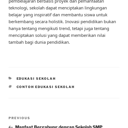
pembelajaran berbasis proyek dan pemanfaatan
teknologi, sekolah dapat menciptakan lingkungan
belajar yang inspiratif dan membantu siswa untuk
berkembang secara holistik. Inovasi pendidikan bukan
hanya tentang mengikuti trend, tetapi juga tentang
menciptakan solusi yang dapat memberikan nilai
tambah bagi dunia pendidikan.
CATEGORIES
EDUKASI SEKOLAH
TAGS
CONTOH EDUKASI SEKOLAH
Post
Previous
PREVIOUS
navigation
Post
Manfaat Bergabung dengan Sekolah SMP