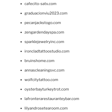
cafecito-satx.com
graduacionviu2023.com
pecanjackstogo.com
zengardendayspa.com
sparklejewelryinc.com
ironcladtattoostudio.com
bruinshome.com
annascleaningsvc.com
wolfcitytattoo.com
oysterbayturkeytrot.com
lafronterarestauranteybar.com
lilyandrosetearoom.com