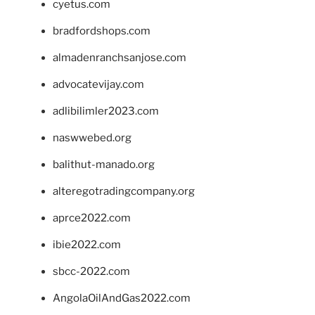
cyetus.com
bradfordshops.com
almadenranchsanjose.com
advocatevijay.com
adlibilimler2023.com
naswwebed.org
balithut-manado.org
alteregotradingcompany.org
aprce2022.com
ibie2022.com
sbcc-2022.com
AngolaOilAndGas2022.com