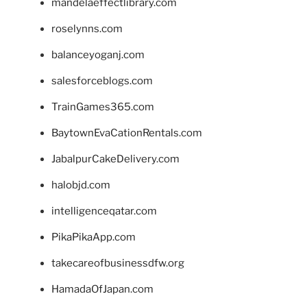
mandelaeffectlibrary.com
roselynns.com
balanceyoganj.com
salesforceblogs.com
TrainGames365.com
BaytownEvaCationRentals.com
JabalpurCakeDelivery.com
halobjd.com
intelligenceqatar.com
PikaPikaApp.com
takecareofbusinessdfw.org
HamadaOfJapan.com