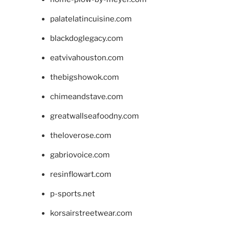
palatelatincuisine.com
blackdoglegacy.com
eatvivahouston.com
thebigshowok.com
chimeandstave.com
greatwallseafoodny.com
theloverose.com
gabriovoice.com
resinflowart.com
p-sports.net
korsairstreetwear.com