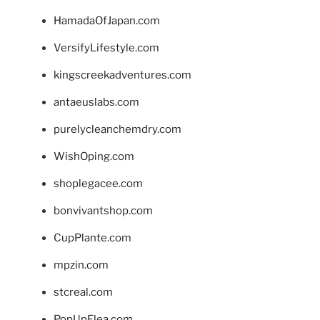
HamadaOfJapan.com
VersifyLifestyle.com
kingscreekadventures.com
antaeuslabs.com
purelycleanchemdry.com
WishOping.com
shoplegacee.com
bonvivantshop.com
CupPlante.com
mpzin.com
stcreal.com
PopUpFlea.com