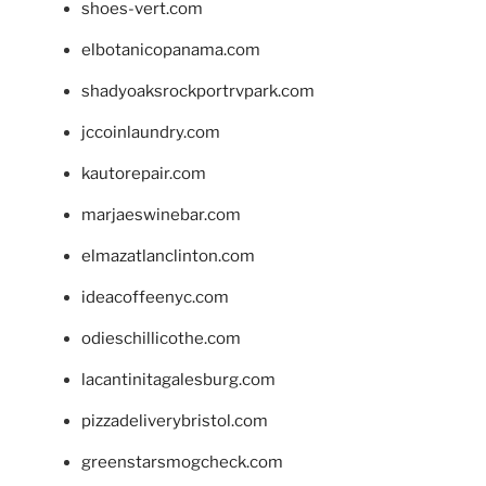
shoes-vert.com
elbotanicopanama.com
shadyoaksrockportrvpark.com
jccoinlaundry.com
kautorepair.com
marjaeswinebar.com
elmazatlanclinton.com
ideacoffeenyc.com
odieschillicothe.com
lacantinitagalesburg.com
pizzadeliverybristol.com
greenstarsmogcheck.com