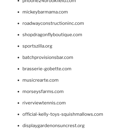
phoone24brookfield.com
mickeybarmama.com
roadwayconstructioninc.com
shopdragonflyboutique.com
sportszilla.org
batchprovisionsbar.com
brasserie-gobette.com
musicrearte.com
morseysfarms.com
riverviewtennis.com
official-kelly-toys-squishmallows.com
displaygardenonsuncrest.org