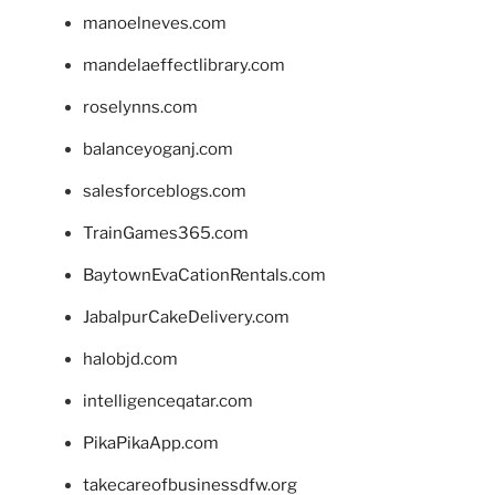
manoelneves.com
mandelaeffectlibrary.com
roselynns.com
balanceyoganj.com
salesforceblogs.com
TrainGames365.com
BaytownEvaCationRentals.com
JabalpurCakeDelivery.com
halobjd.com
intelligenceqatar.com
PikaPikaApp.com
takecareofbusinessdfw.org