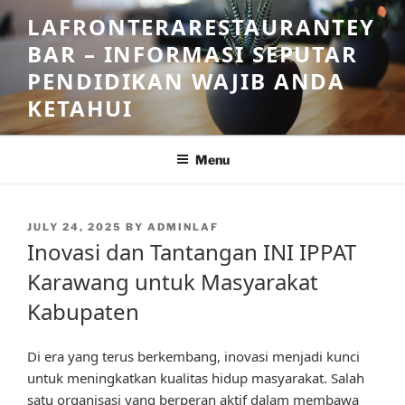
Skip
LAFRONTERARESTAURANTEY
to
BAR – INFORMASI SEPUTAR
content
PENDIDIKAN WAJIB ANDA
KETAHUI
Menu
POSTED
JULY 24, 2025
BY
ADMINLAF
ON
Inovasi dan Tantangan INI IPPAT
Karawang untuk Masyarakat
Kabupaten
Di era yang terus berkembang, inovasi menjadi kunci
untuk meningkatkan kualitas hidup masyarakat. Salah
satu organisasi yang berperan aktif dalam membawa