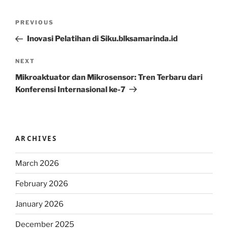
Post
Previous
PREVIOUS
navigation
Post
Inovasi Pelatihan di Siku.blksamarinda.id
Next
NEXT
Post
Mikroaktuator dan Mikrosensor: Tren Terbaru dari
Konferensi Internasional ke-7
ARCHIVES
March 2026
February 2026
January 2026
December 2025