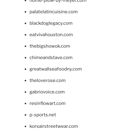
home-plow-by-meyer.com
palatelatincuisine.com
blackdoglegacy.com
eatvivahouston.com
thebigshowok.com
chimeandstave.com
greatwallseafoodny.com
theloverose.com
gabriovoice.com
resinflowart.com
p-sports.net
korsairstreetwear.com