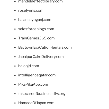
mandelaeffectlibrary.com
roselynns.com
balanceyoganj.com
salesforceblogs.com
TrainGames365.com
BaytownEvaCationRentals.com
JabalpurCakeDelivery.com
halobjd.com
intelligenceqatar.com
PikaPikaApp.com
takecareofbusinessdfw.org
HamadaOfJapan.com