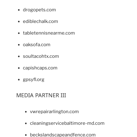
drogopets.com
ediblechalk.com
tabletennisnearme.com
oaksofa.com
soultacohtx.com
capishcaps.com
gpsyfl.org
MEDIA PARTNER III
vwrepairarlington.com
cleaningservicebaltimore-md.com
beckslandscapeandfence.com