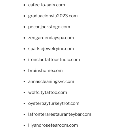
cafecito-satx.com
graduacionviu2023.com
pecanjackstogo.com
zengardendayspa.com
sparklejewelryinc.com
ironcladtattoostudio.com
bruinshome.com
annascleaningsvc.com
wolfcitytattoo.com
oysterbayturkeytrot.com
lafronterarestauranteybar.com
lilyandrosetearoom.com