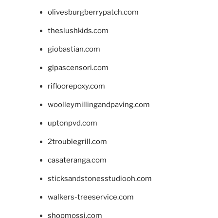
olivesburgberrypatch.com
theslushkids.com
giobastian.com
glpascensori.com
rifloorepoxy.com
woolleymillingandpaving.com
uptonpvd.com
2troublegrill.com
casateranga.com
sticksandstonesstudiooh.com
walkers-treeservice.com
shopmossi.com