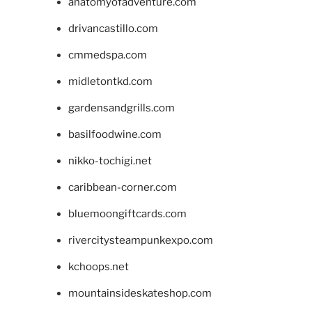
anatomyofadventure.com
drivancastillo.com
cmmedspa.com
midletontkd.com
gardensandgrills.com
basilfoodwine.com
nikko-tochigi.net
caribbean-corner.com
bluemoongiftcards.com
rivercitysteampunkexpo.com
kchoops.net
mountainsideskateshop.com