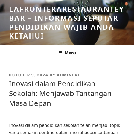
Skip
LAFRONTERARESTAURANTEY
to
BAR – INFORMASI SEPUTAR
content
PENDIDIKAN WAJIB ANDA
KETAHUI
Menu
POSTED
OCTOBER 9, 2024
BY
ADMINLAF
ON
Inovasi dalam Pendidikan
Sekolah: Menjawab Tantangan
Masa Depan
Inovasi dalam pendidikan sekolah telah menjadi topik
yang semakin penting dalam menghadapi tantangan