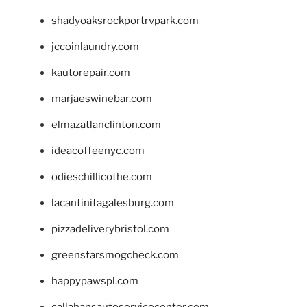
shadyoaksrockportrvpark.com
jccoinlaundry.com
kautorepair.com
marjaeswinebar.com
elmazatlanclinton.com
ideacoffeenyc.com
odieschillicothe.com
lacantinitagalesburg.com
pizzadeliverybristol.com
greenstarsmogcheck.com
happypawspl.com