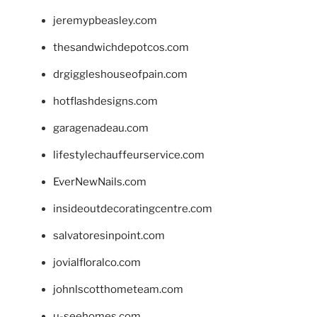
jeremypbeasley.com
thesandwichdepotcos.com
drgiggleshouseofpain.com
hotflashdesigns.com
garagenadeau.com
lifestylechauffeurservice.com
EverNewNails.com
insideoutdecoratingcentre.com
salvatoresinpoint.com
jovialfloralco.com
johnlscotthometeam.com
u-seehomes.com