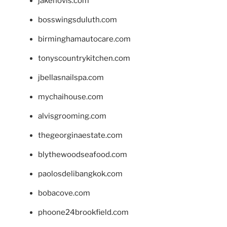
jakehovis.com
bosswingsduluth.com
birminghamautocare.com
tonyscountrykitchen.com
jbellasnailspa.com
mychaihouse.com
alvisgrooming.com
thegeorginaestate.com
blythewoodseafood.com
paolosdelibangkok.com
bobacove.com
phoone24brookfield.com