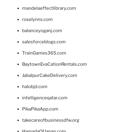
mandelaeffectlibrary.com
roselynns.com
balanceyoganj.com
salesforceblogs.com
TrainGames365.com
BaytownEvaCationRentals.com
JabalpurCakeDelivery.com
halobjd.com
intelligenceqatar.com
PikaPikaApp.com
takecareofbusinessdfw.org
HamadaOfJapan.com