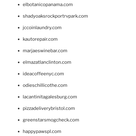
elbotanicopanama.com
shadyoaksrockportrvpark.com
jccoinlaundry.com
kautorepair.com
marjaeswinebar.com
elmazatlanclinton.com
ideacoffeenyc.com
odieschillicothe.com
lacantinitagalesburg.com
pizzadeliverybristol.com
greenstarsmogcheck.com
happypawspl.com