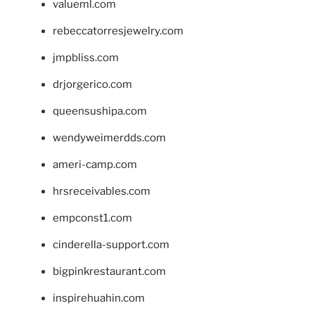
valueml.com
rebeccatorresjewelry.com
jmpbliss.com
drjorgerico.com
queensushipa.com
wendyweimerdds.com
ameri-camp.com
hrsreceivables.com
empconst1.com
cinderella-support.com
bigpinkrestaurant.com
inspirehuahin.com