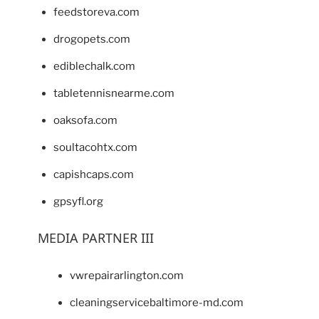
feedstoreva.com
drogopets.com
ediblechalk.com
tabletennisnearme.com
oaksofa.com
soultacohtx.com
capishcaps.com
gpsyfl.org
MEDIA PARTNER III
vwrepairarlington.com
cleaningservicebaltimore-md.com