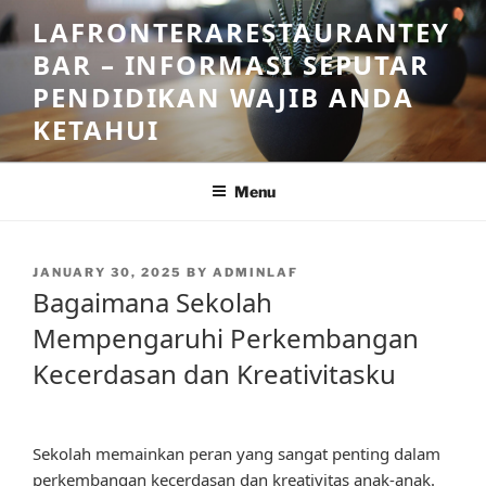
Skip
LAFRONTERARESTAURANTEY
to
BAR – INFORMASI SEPUTAR
content
PENDIDIKAN WAJIB ANDA
KETAHUI
Menu
POSTED
JANUARY 30, 2025
BY
ADMINLAF
ON
Bagaimana Sekolah
Mempengaruhi Perkembangan
Kecerdasan dan Kreativitasku
Sekolah memainkan peran yang sangat penting dalam
perkembangan kecerdasan dan kreativitas anak-anak.