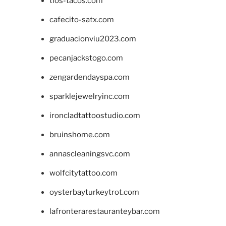
tios-tacos.com
cafecito-satx.com
graduacionviu2023.com
pecanjackstogo.com
zengardendayspa.com
sparklejewelryinc.com
ironcladtattoostudio.com
bruinshome.com
annascleaningsvc.com
wolfcitytattoo.com
oysterbayturkeytrot.com
lafronterarestauranteybar.com