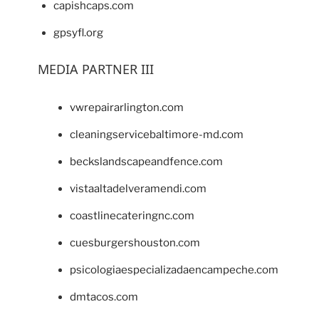
capishcaps.com
gpsyfl.org
MEDIA PARTNER III
vwrepairarlington.com
cleaningservicebaltimore-md.com
beckslandscapeandfence.com
vistaaltadelveramendi.com
coastlinecateringnc.com
cuesburgershouston.com
psicologiaespecializadaencampeche.com
dmtacos.com