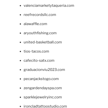
valenciamarketytaqueria.com
reefrecordsllc.com
alawaffle.com
aryouthfishing.com
united-basketball.com
tios-tacos.com
cafecito-satx.com
graduacionviu2023.com
pecanjackstogo.com
zengardendayspa.com
sparklejewelryinc.com
ironcladtattoostudio.com