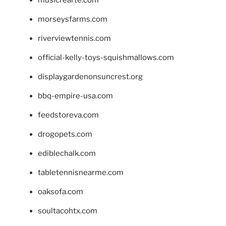
musicrearte.com
morseysfarms.com
riverviewtennis.com
official-kelly-toys-squishmallows.com
displaygardenonsuncrest.org
bbq-empire-usa.com
feedstoreva.com
drogopets.com
ediblechalk.com
tabletennisnearme.com
oaksofa.com
soultacohtx.com