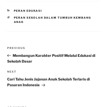
CATEGORIES
PERAN EDUKASI
TAGS
PERAN SEKOLAH DALAM TUMBUH KEMBANG
ANAK
Post
Previous
PREVIOUS
navigation
Post
Membangun Karakter Positif Melalui Edukasi di
Sekolah Dasar
Next
NEXT
Post
Cari Tahu Jenis Jajanan Anak Sekolah Terlaris di
Pasaran Indonesia