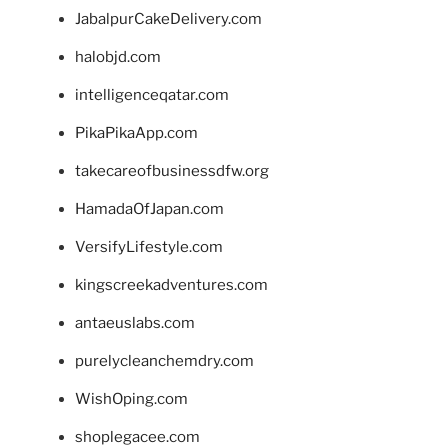
JabalpurCakeDelivery.com
halobjd.com
intelligenceqatar.com
PikaPikaApp.com
takecareofbusinessdfw.org
HamadaOfJapan.com
VersifyLifestyle.com
kingscreekadventures.com
antaeuslabs.com
purelycleanchemdry.com
WishOping.com
shoplegacee.com