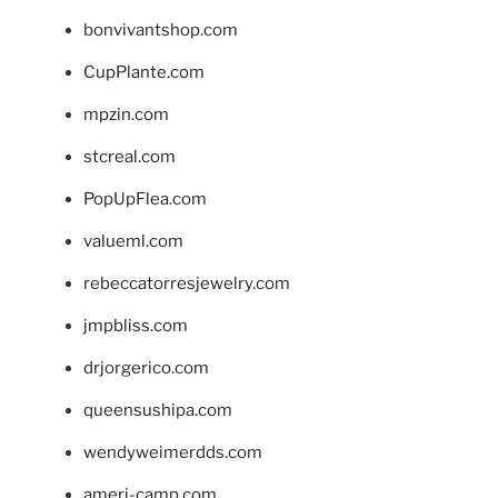
bonvivantshop.com
CupPlante.com
mpzin.com
stcreal.com
PopUpFlea.com
valueml.com
rebeccatorresjewelry.com
jmpbliss.com
drjorgerico.com
queensushipa.com
wendyweimerdds.com
ameri-camp.com