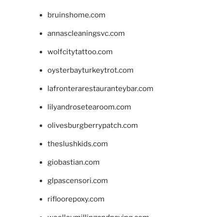
bruinshome.com
annascleaningsvc.com
wolfcitytattoo.com
oysterbayturkeytrot.com
lafronterarestauranteybar.com
lilyandrosetearoom.com
olivesburgberrypatch.com
theslushkids.com
giobastian.com
glpascensori.com
rifloorepoxy.com