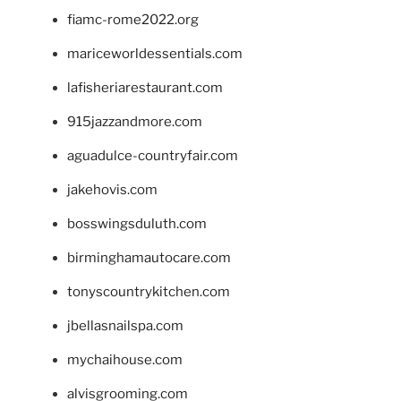
fiamc-rome2022.org
mariceworldessentials.com
lafisheriarestaurant.com
915jazzandmore.com
aguadulce-countryfair.com
jakehovis.com
bosswingsduluth.com
birminghamautocare.com
tonyscountrykitchen.com
jbellasnailspa.com
mychaihouse.com
alvisgrooming.com