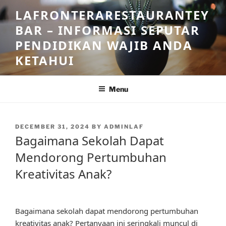
Skip
LAFRONTERARESTAURANTEY
to
BAR – INFORMASI SEPUTAR
content
PENDIDIKAN WAJIB ANDA
KETAHUI
Menu
POSTED
DECEMBER 31, 2024
BY
ADMINLAF
ON
Bagaimana Sekolah Dapat
Mendorong Pertumbuhan
Kreativitas Anak?
Bagaimana sekolah dapat mendorong pertumbuhan
kreativitas anak? Pertanyaan ini seringkali muncul di