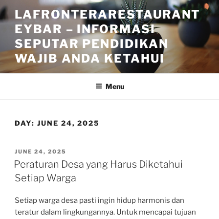
Skip
LAFRONTERARESTAURANT
to
EYBAR – INFORMASI
content
SEPUTAR PENDIDIKAN
WAJIB ANDA KETAHUI
Menu
DAY:
JUNE 24, 2025
POSTED
JUNE 24, 2025
ON
Peraturan Desa yang Harus Diketahui
Setiap Warga
Setiap warga desa pasti ingin hidup harmonis dan
teratur dalam lingkungannya. Untuk mencapai tujuan