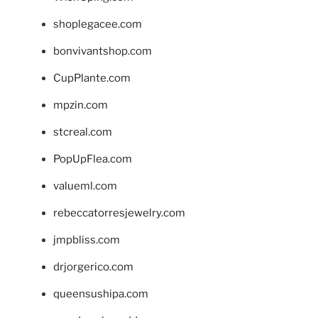
shoplegacee.com
bonvivantshop.com
CupPlante.com
mpzin.com
stcreal.com
PopUpFlea.com
valueml.com
rebeccatorresjewelry.com
jmpbliss.com
drjorgerico.com
queensushipa.com