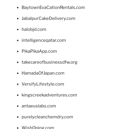
BaytownEvaCationRentals.com
JabalpurCakeDelivery.com
halobjd.com
intelligenceqatar.com
PikaPikaApp.com
takecareofbusinessdfw.org
HamadaOfJapan.com
VersifyLifestyle.com
kingscreekadventures.com
antaeuslabs.com
purelycleanchemdry.com
WishOping.com